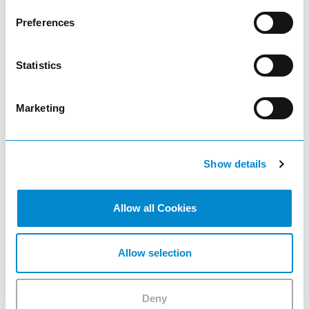
remove
Preferences
Quantité
Statistics
add
Marketing
add_shopping_cart
Show details
Allow all Cookies
Allow selection
Deny