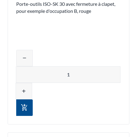
Porte-outils ISO-SK 30 avec fermeture à clapet,
pour exemple d'occupation B, rouge
Ajuster la quantité du produit ou supp
remove
Quantité
add
add_shopping_cart