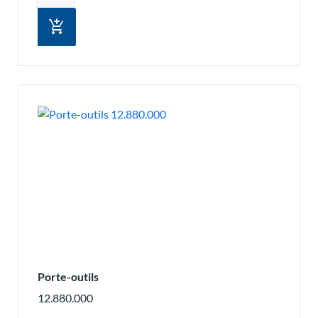
add_shopping_cart
Porte-outils
12.880.000