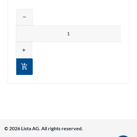
Ajuster la quantité du produit ou supp
remove
Quantité
add
add_shopping_cart
© 2026 Lista AG. All rights reserved.