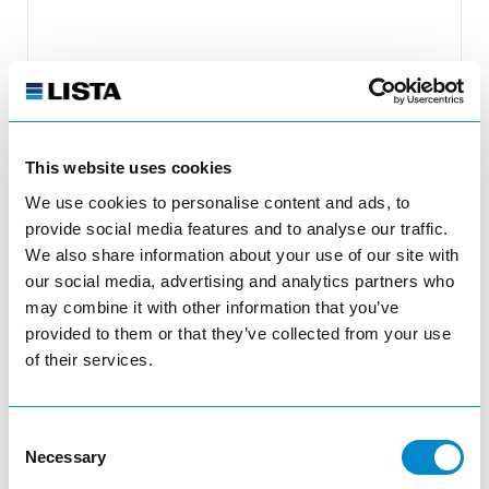
This website uses cookies
We use cookies to personalise content and ads, to
Porte-outils
provide social media features and to analyse our traffic.
We also share information about your use of our site with
12.877.000
our social media, advertising and analytics partners who
Porte-outils ISO-SK 45 avec fermeture à clapet,
may combine it with other information that you’ve
pour exemple d'occupation F, rouge
provided to them or that they’ve collected from your use
of their services.
Consent
Necessary
Selection
Ajuster la quantité du produit ou supp