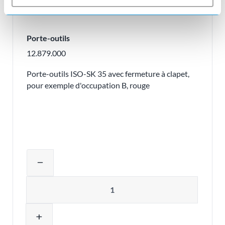
Porte-outils
12.879.000
Porte-outils ISO-SK 35 avec fermeture à clapet,
pour exemple d'occupation B, rouge
Ajuster la quantité du produit ou supp
remove
Quantité
add