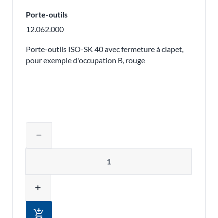
Porte-outils
12.062.000
Porte-outils ISO-SK 40 avec fermeture à clapet,
pour exemple d'occupation B, rouge
Ajuster la quantité du produit ou supp
remove
Quantité
add
add_shopping_cart