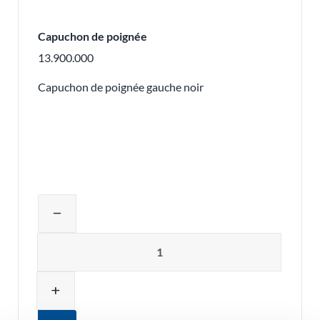
Capuchon de poignée
13.900.000
Capuchon de poignée gauche noir
Ajuster la quantité du produit ou supp
remove
Quantité
add