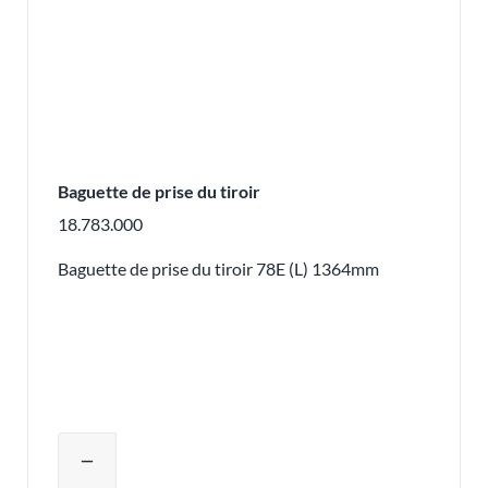
Baguette de prise du tiroir
18.783.000
Baguette de prise du tiroir 78E (L) 1364mm
Ajuster la quantité du produit ou supp
remove