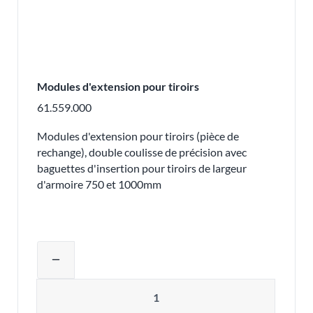
Modules d'extension pour tiroirs
61.559.000
Modules d'extension pour tiroirs (pièce de
rechange), double coulisse de précision avec
baguettes d'insertion pour tiroirs de largeur
d'armoire 750 et 1000mm
Ajuster la quantité du produit ou supp
remove
Quantité