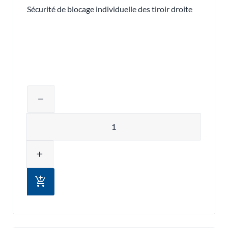
Sécurité de blocage individuelle des tiroir droite
Ajuster la quantité du produit ou supp
remove
Quantité
add
add_shopping_cart