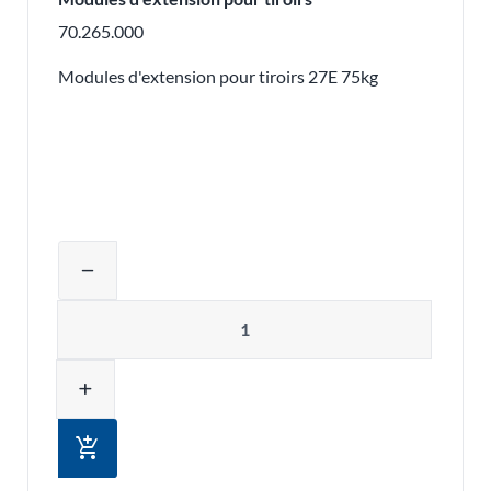
70.265.000
Modules d'extension pour tiroirs 27E 75kg
Ajuster la quantité du produit ou supp
remove
Quantité
add
add_shopping_cart