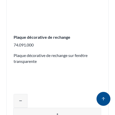
Plaque décorative de rechange
74.091.000
Plaque décorative de rechange sur fenêtre
transparente
Ajuster la quantité du produit ou supp
arrow_upward
remove
Quantité