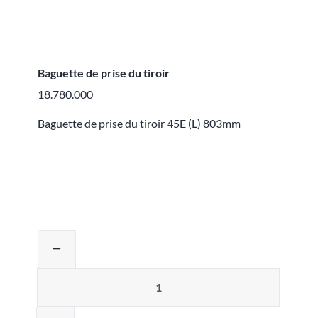
Baguette de prise du tiroir
18.780.000
Baguette de prise du tiroir 45E (L) 803mm
Ajuster la quantité du produit ou supp
remove
Quantité