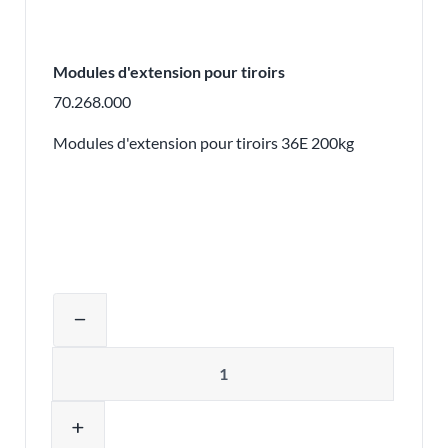
Modules d'extension pour tiroirs
70.268.000
Modules d'extension pour tiroirs 36E 200kg
Ajuster la quantité du produit ou supp
remove
Quantité
add