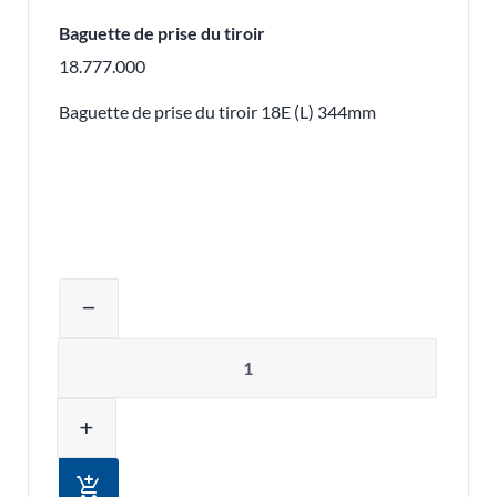
Baguette de prise du tiroir
18.777.000
Baguette de prise du tiroir 18E (L) 344mm
Ajuster la quantité du produit ou supp
remove
Quantité
add
add_shopping_cart