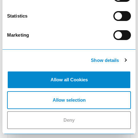
Statistics
Marketing
Ajuster la quantité du produit ou supp
remove
Show details
Quantité
Allow all Cookies
add
Allow selection
add_shopping_cart
Deny