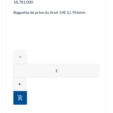
18.781.000
Baguette de prise du tiroir 54E (L) 956mm
Ajuster la quantité du produit ou supp
remove
Quantité
add
add_shopping_cart