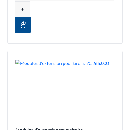
add
add_shopping_cart
Modules d'extension pour tiroirs