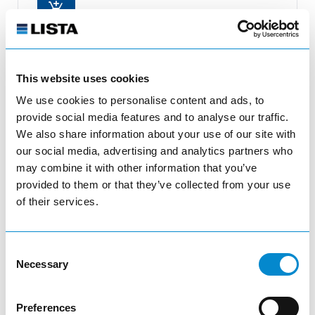
add_shopping_cart
This website uses cookies
We use cookies to personalise content and ads, to
provide social media features and to analyse our traffic.
We also share information about your use of our site with
our social media, advertising and analytics partners who
may combine it with other information that you’ve
provided to them or that they’ve collected from your use
of their services.
Consent
Capuchon de poignée
Necessary
Selection
13.901.000
Preferences
Capuchon de poignée droite noir