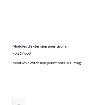
Modules d'extension pour tiroirs
70.267.000
Modules d'extension pour tiroirs 36E 75kg
Ajuster la quantité du produit ou supp
remove