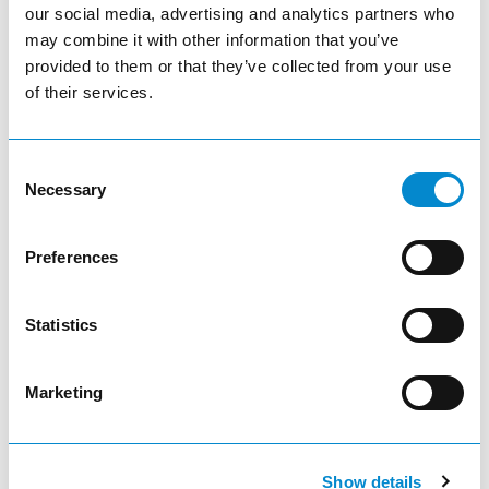
our social media, advertising and analytics partners who
visibility
may combine it with other information that you’ve
provided to them or that they’ve collected from your use
article
of their services.
Consent
Necessary
Selection
Édition spéciale limitée – Chariot d'atelier
Preferences
au design inspiré de la course automobile
Statistics
visibility
Marketing
Show details