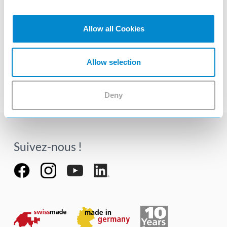
Chariots d'ateliers Workman PRO
Allow all Cookies
visibility
Allow selection
Deny
Suivez-nous !