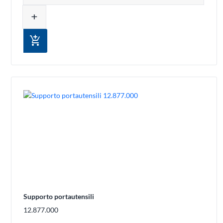
add
add_shopping_cart
Supporto portautensili
12.877.000