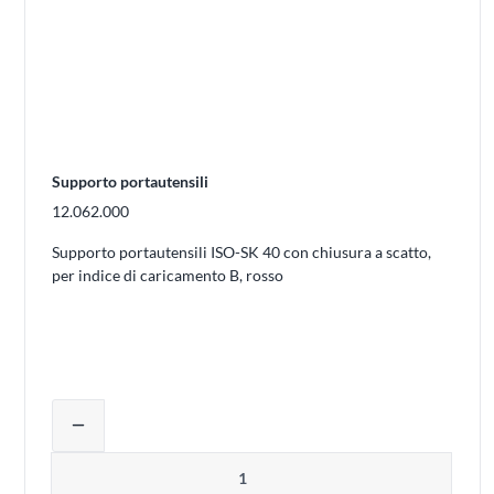
Supporto portautensili
12.062.000
Supporto portautensili ISO-SK 40 con chiusura a scatto,
per indice di caricamento B, rosso
Regolare la quantità del prodotto o rim
remove
Quantità