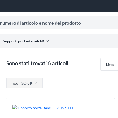
ro di articolo e nome del prodotto
 ricevere suggerimenti di ricerca.
al_rule
expand_more
Supporti portautensili NC
Sono stati trovati 6 articoli.
Lista
Premere per rimuovere l'opzione filtro
Tipo
ISO-SK