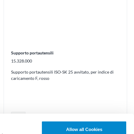
Supporto portautensili
15.328.000
Supporto portautensili ISO-SK 25 avvitato, per indice di
caricamento F, rosso
uovere prodotti dal carrello
Regolare la quantità del prodotto o rimu
remove
Quantità
Allow all Cookies