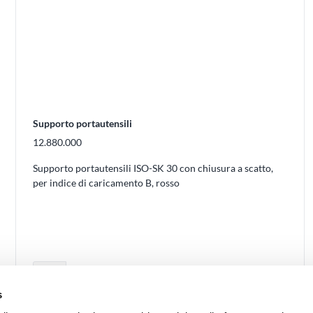
Supporto portautensili
12.880.000
Supporto portautensili ISO-SK 30 con chiusura a scatto,
per indice di caricamento B, rosso
Regolare la quantità del prodotto o rim
remove
s
Quantità