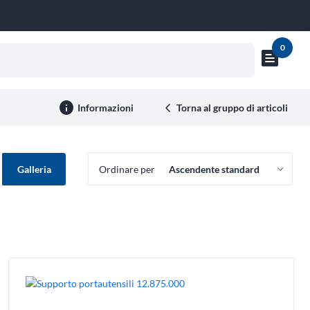
0
text_snippet
Mostra
anteprima
carrello
info
Informazioni
Torna al gruppo di articoli
Galleria
Ordinare per