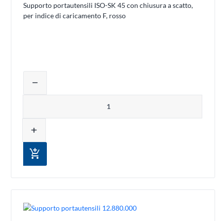
Supporto portautensili ISO-SK 45 con chiusura a scatto,
per indice di caricamento F, rosso
Regolare la quantità del prodotto o rim
remove
Quantità
add
add_shopping_cart