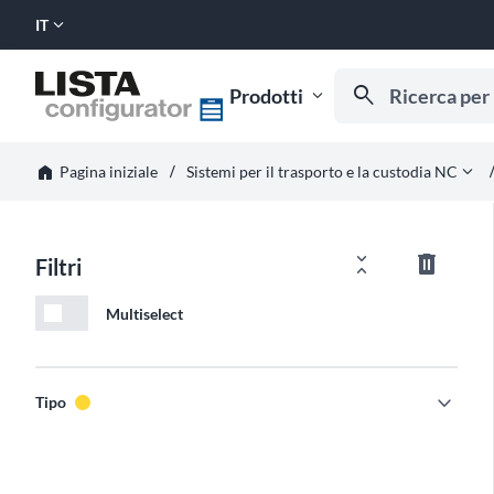
expand_more
IT
SELEZIONA
LINGUA:
Ricerca per nume
search
Prodotti
expand_more
Inizia a digitare per
horizontal_rule
horizont
home
expand_more
Pagina iniziale
Sistemi per il trasporto e la custodia NC
unfold_less
delete_outline
Filtri
Multiselect
expand_more
Tipo