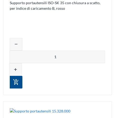
Supporto portautensili ISO-SK 35 con chiusura a scatto,
per indice di caricamento B, rosso
uovere prodotti dal carrello
Regolare la quantità del prodotto o rimu
remove
Quantità
add
add_shopping_cart