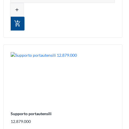
add
add_shopping_cart
Supporto portautensili
12.879.000