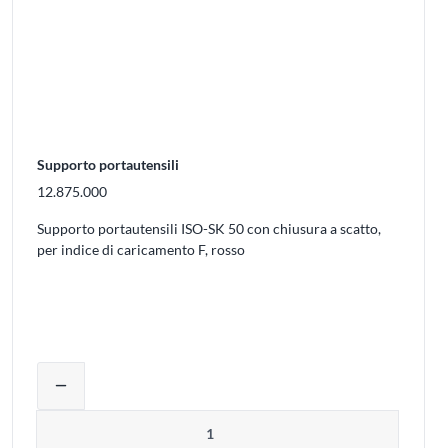
Supporto portautensili
12.875.000
Supporto portautensili ISO-SK 50 con chiusura a scatto,
per indice di caricamento F, rosso
uovere prodotti dal carrello
Regolare la quantità del prodotto o rimu
remove
Quantità