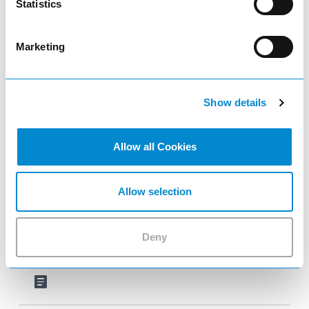
Statistics
LISTA E-Multicabinet
Marketing
visibility
Show details
Allow all Cookies
LISTA E-Control
Allow selection
visibility
Deny
article