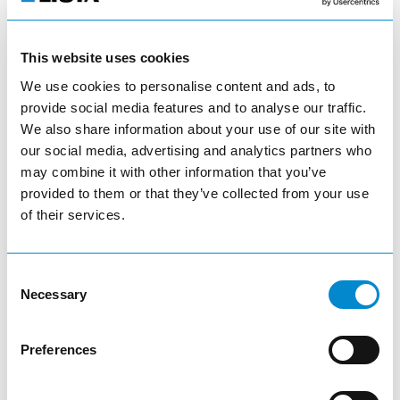
LISTA Electronic Control (LEC)
This website uses cookies
visibility
We use cookies to personalise content and ads, to
provide social media features and to analyse our traffic.
article
We also share information about your use of our site with
our social media, advertising and analytics partners who
may combine it with other information that you’ve
provided to them or that they’ve collected from your use
of their services.
LISTA E-Cabinet
Consent
Necessary
Selection
visibility
Preferences