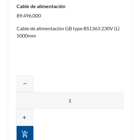
Cable de alimentación
89.496.000
Cable de alimentación GB type BS1363 230V (L)
5000mm
Ajustar la cantidad del producto o eli
remove
Cantidad
add
add_shopping_cart