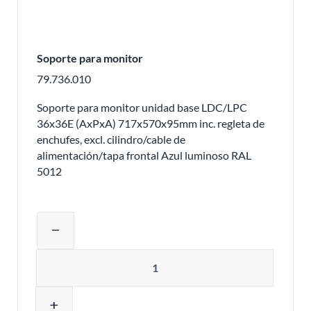
Soporte para monitor
79.736.010
Soporte para monitor unidad base LDC/LPC
36x36E (AxPxA) 717x570x95mm inc. regleta de
enchufes, excl. cilindro/cable de
alimentación/tapa frontal Azul luminoso RAL
5012
Ajustar la cantidad del producto o eli
remove
Cantidad
add