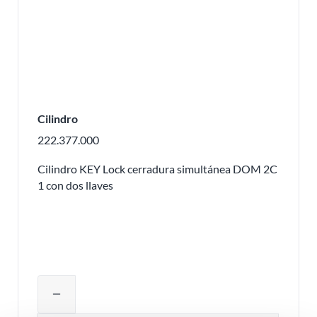
Cilindro
222.377.000
Cilindro KEY Lock cerradura simultánea DOM 2C
1 con dos llaves
Ajustar la cantidad del producto o eli
remove