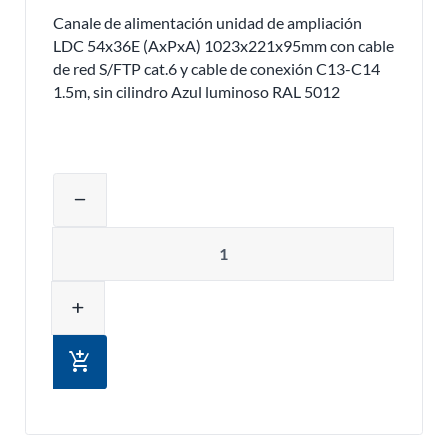
Canale de alimentación unidad de ampliación
LDC 54x36E (AxPxA) 1023x221x95mm con cable
de red S/FTP cat.6 y cable de conexión C13-C14
1.5m, sin cilindro Azul luminoso RAL 5012
Ajustar la cantidad del producto o eli
remove
Cantidad
add
add_shopping_cart