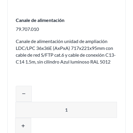
Canale de alimentación
79.707.010
Canale de alimentación unidad de ampliación
LDC/LPC 36x36E (AxPxA) 717x221x95mm con
cable de red S/FTP cat.6 y cable de conexión C13-
C14 1.5m, sin cilindro Azul luminoso RAL 5012
Ajustar la cantidad del producto o eli
remove
Cantidad
add