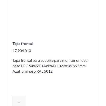
Tapa frontal
17.904.010
Tapa frontal para soporte para monitor unidad
base LDC 54x36E (AxPxA) 1023x183x95mm
Azul luminoso RAL 5012
Ajustar la cantidad del producto o eli
remove