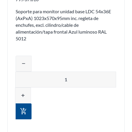
Soporte para monitor unidad base LDC 54x36E
(AxPxA) 1023x570x95mm inc. regleta de
enchufes, excl. cilindro/cable de
alimentación/tapa frontal Azul luminoso RAL
5012
Ajustar la cantidad del producto o eli
remove
Cantidad
add
add_shopping_cart