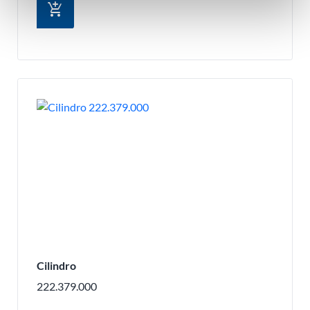
add_shopping_cart
Cilindro
222.379.000