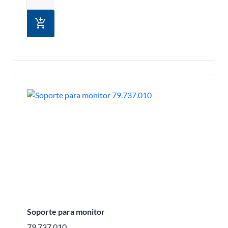
add_shopping_cart
Soporte para monitor
79.737.010