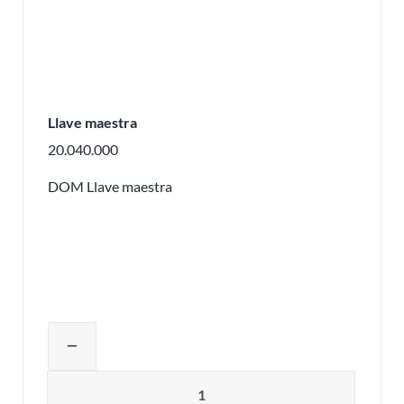
Llave maestra
20.040.000
DOM Llave maestra
Ajustar la cantidad del producto o eli
remove
Cantidad