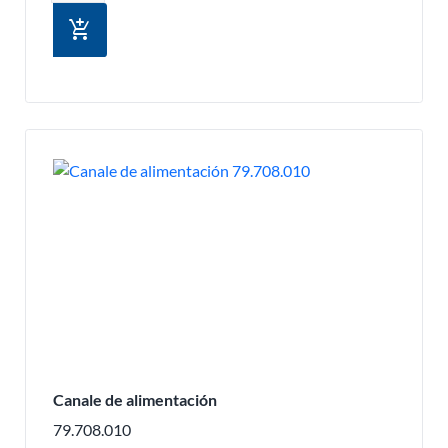
add_shopping_cart
Canale de alimentación
79.708.010