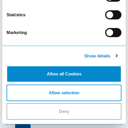
Cilindro
Statistics
222.378.000
Marketing
Cilindro KEY Lock cerradura simultánea DOM 2C
2 con dos llaves
Show details
Allow all Cookies
Ajustar la cantidad del producto o eli
remove
Allow selection
Cantidad
Deny
add