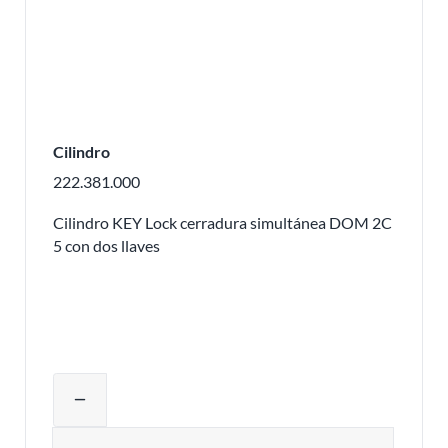
Cilindro
222.381.000
Cilindro KEY Lock cerradura simultánea DOM 2C
5 con dos llaves
Ajustar la cantidad del producto o eli
remove
Cantidad