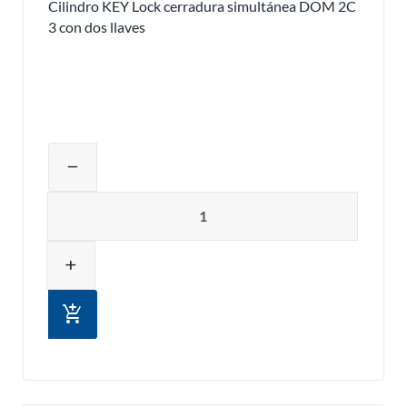
Cilindro KEY Lock cerradura simultánea DOM 2C
3 con dos llaves
Ajustar la cantidad del producto o eli
remove
Cantidad
add
add_shopping_cart