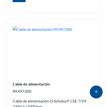
Cable de alimentación
89.497.000
arrow_upward
Cable de alimentación D/Schuko/F CEE 7/VII
230V (L) 5000mm