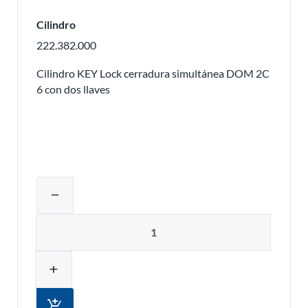
Cilindro
222.382.000
Cilindro KEY Lock cerradura simultánea DOM 2C
6 con dos llaves
Ajustar la cantidad del producto o eli
remove
Cantidad
add
add_shopping_cart