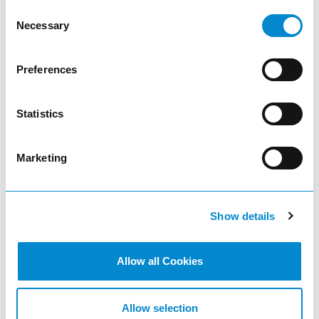
Consent
Necessary
Selection
Ajustar la cantidad del producto o eli
Preferences
remove
Cantidad
Statistics
add
Marketing
add_shopping_cart
Show details
Allow all Cookies
Allow selection