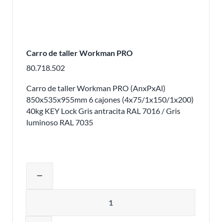
Carro de taller Workman PRO
80.718.502
Carro de taller Workman PRO (AnxPxAl)
850x535x955mm 6 cajones (4x75/1x150/1x200)
40kg KEY Lock Gris antracita RAL 7016 / Gris
luminoso RAL 7035
Ajustar la cantidad del producto o eli
remove
Cantidad