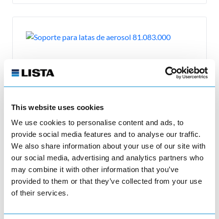
This website uses cookies
We use cookies to personalise content and ads, to
provide social media features and to analyse our traffic.
We also share information about your use of our site with
report
Soporte para latas de aerosol
our social media, advertising and analytics partners who
81.083.000
may combine it with other information that you’ve
provided to them or that they’ve collected from your use
Soporte para latas de aerosol (AxPxA)
of their services.
380x74x70mm Negro NCS S 9000-N