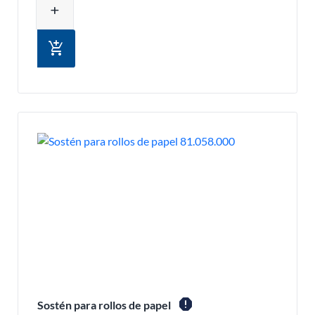
add
add_shopping_cart
report
Sostén para rollos de papel