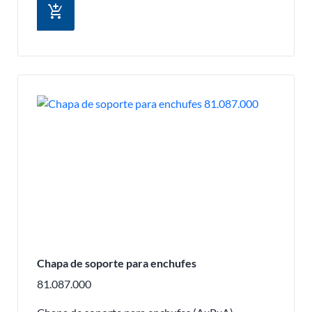
add_shopping_cart
Chapa de soporte para enchufes
81.087.000