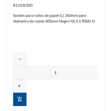
81.058.000
Sostén para rollos de papel (L) 360mm para
diámetro de rueda 400mm Negro NCS S 9000-N
Ajustar la cantidad del producto o eli
remove
Cantidad
add
add_shopping_cart