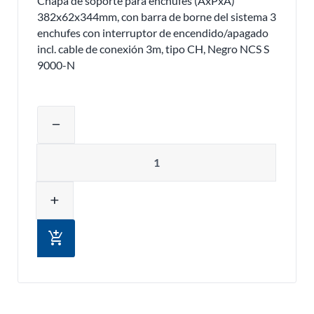
Chapa de soporte para enchufes (AxPxA)
382x62x344mm, con barra de borne del sistema 3
enchufes con interruptor de encendido/apagado
incl. cable de conexión 3m, tipo CH, Negro NCS S
9000-N
Ajustar la cantidad del producto o eli
remove
Cantidad
add
add_shopping_cart