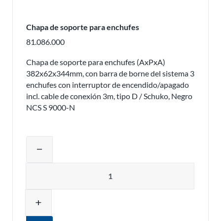
Chapa de soporte para enchufes
81.086.000
Chapa de soporte para enchufes (AxPxA)
382x62x344mm, con barra de borne del sistema 3
enchufes con interruptor de encendido/apagado
incl. cable de conexión 3m, tipo D / Schuko, Negro
NCS S 9000-N
Ajustar la cantidad del producto o eli
remove
Cantidad
add