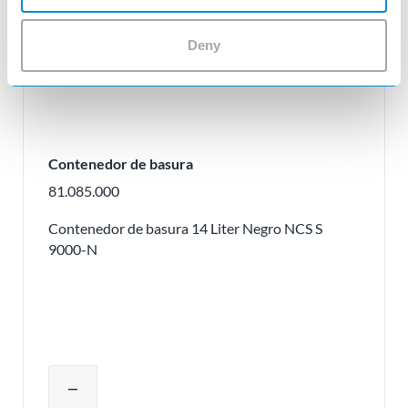
Deny
Contenedor de basura
81.085.000
Contenedor de basura 14 Liter Negro NCS S
9000-N
Ajustar la cantidad del producto o eli
remove