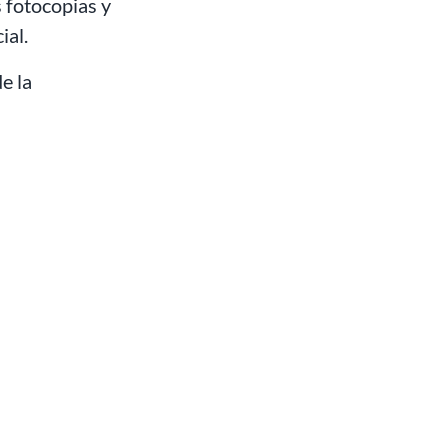
 fotocopias y
ial.
e la