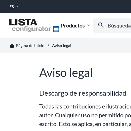
expand_more
ES
SELECCIONAR
IDIOMA:
Búsqueda por n
search
Productos
expand_more
Empiece a escribir
horizontal_rule
home
Aviso legal
Página de inicio
Aviso legal
Descargo de responsabilidad
Todas las contribuciones e ilustraci
autor. Cualquier uso no permitido po
escrito. Esto se aplica, en particular