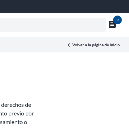
0
text_snippet
Mostrar
vista
previa
Volver a la página de inicio
del
carrito
r derechos de
nto previo por
cesamiento o