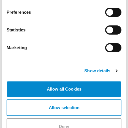
Preferences
NC-Transportwagen
Statistics
Marketing
visibility
Show details
Allow all Cookies
NC-Tischständer
Allow selection
visibility
Deny