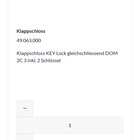
Klappschloss
49.063.000
Klappschloss KEY Lock gleichschliessend DOM
2C 3 inkl. 2 Schlüssel
Produktmenge auswählen und in den 
remove
Menge