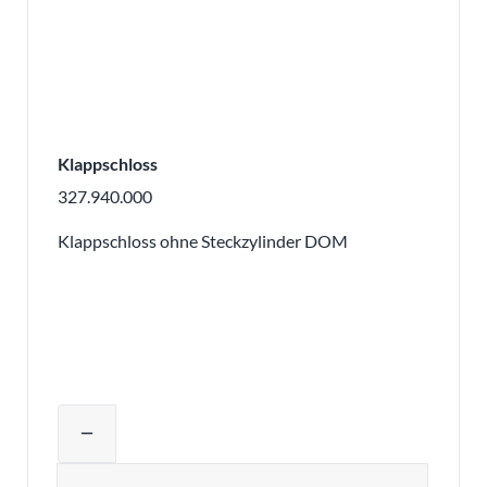
Klappschloss
327.940.000
Klappschloss ohne Steckzylinder DOM
Produktmenge auswählen und in den 
remove
Menge