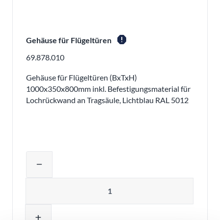
report
Gehäuse für Flügeltüren
69.878.010
Gehäuse für Flügeltüren (BxTxH)
1000x350x800mm inkl. Befestigungsmaterial für
Lochrückwand an Tragsäule, Lichtblau RAL 5012
Produktmenge auswählen und in den 
remove
Menge
add