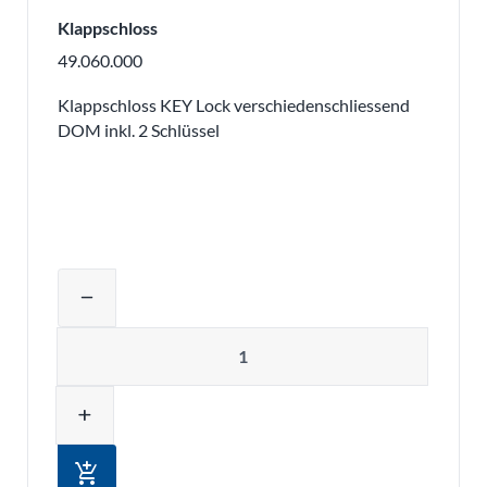
Klappschloss
49.060.000
Klappschloss KEY Lock verschiedenschliessend
DOM inkl. 2 Schlüssel
Produktmenge auswählen und in den 
remove
Menge
add
add_shopping_cart