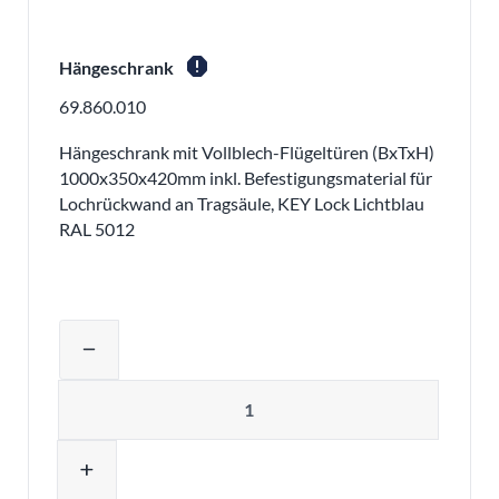
report
Hängeschrank
69.860.010
Hängeschrank mit Vollblech-Flügeltüren (BxTxH)
1000x350x420mm inkl. Befestigungsmaterial für
Lochrückwand an Tragsäule, KEY Lock Lichtblau
RAL 5012
Produktmenge auswählen und in den 
remove
Menge
add