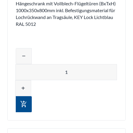
Hängeschrank mit Vollblech-Flügeltüren (BxTxH)
1000x350x800mm inkl. Befestigungsmaterial für
Lochrückwand an Tragsäule, KEY Lock Lichtblau
RAL 5012
Produktmenge auswählen und in den 
remove
Menge
add
add_shopping_cart