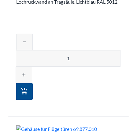
Lochrückwand an Tragsäule, Lichtblau RAL 5012
Produktmenge auswählen und in den 
remove
Menge
add
add_shopping_cart