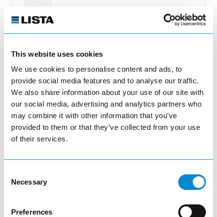
add_shopping_cart
This website uses cookies
We use cookies to personalise content and ads, to
provide social media features and to analyse our traffic.
We also share information about your use of our site with
our social media, advertising and analytics partners who
may combine it with other information that you’ve
provided to them or that they’ve collected from your use
of their services.
Consent
Necessary
Selection
report
Flügeltür
Preferences
69.881.010