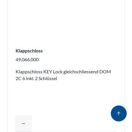
Klappschloss
49.066.000
Klappschloss KEY Lock gleichschliessend DOM
2C 6 inkl. 2 Schlüssel
arrow_upward
Produktmenge auswählen und in den 
remove