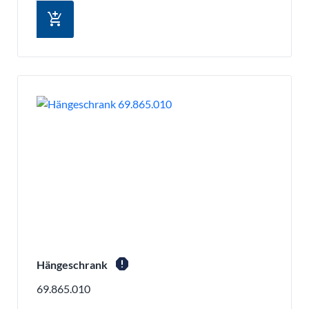
add_shopping_cart
report
Hängeschrank
69.865.010