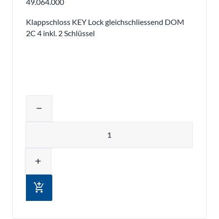
49.064.000
Klappschloss KEY Lock gleichschliessend DOM
2C 4 inkl. 2 Schlüssel
Produktmenge auswählen und in den 
remove
Menge
add
add_shopping_cart