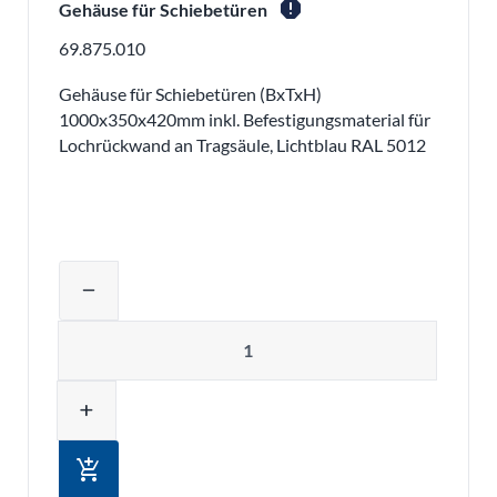
report
Gehäuse für Schiebetüren
69.875.010
Gehäuse für Schiebetüren (BxTxH)
1000x350x420mm inkl. Befestigungsmaterial für
Lochrückwand an Tragsäule, Lichtblau RAL 5012
Produktmenge auswählen und in den 
remove
Menge
add
add_shopping_cart