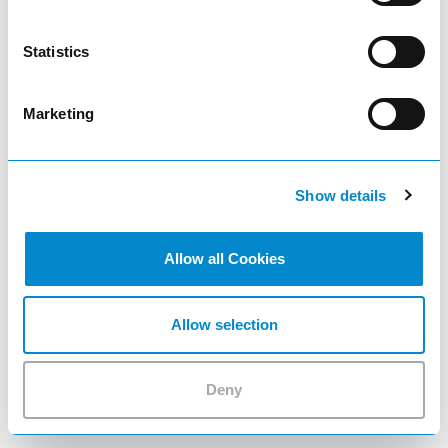
Flügeltüren-Satz Vollblech (BxH) 1000x420mm
Statistics
exkl. Klappschloss Lichtblau RAL 5012
Marketing
Produktmenge auswählen und in den 
Show details
remove
Menge
Allow all Cookies
add
Allow selection
add_shopping_cart
Deny