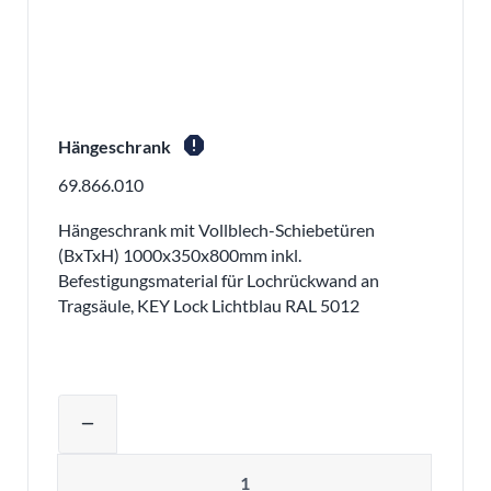
report
Hängeschrank
69.866.010
Hängeschrank mit Vollblech-Schiebetüren
(BxTxH) 1000x350x800mm inkl.
Befestigungsmaterial für Lochrückwand an
Tragsäule, KEY Lock Lichtblau RAL 5012
Produktmenge auswählen und in den 
remove
Menge