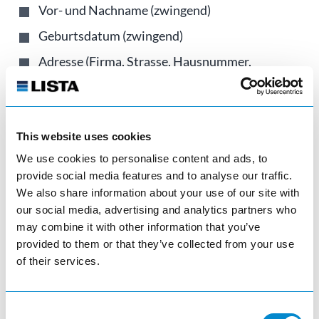
Vor- und Nachname (zwingend)
Geburtsdatum (zwingend)
Adresse (Firma, Strasse, Hausnummer,
Postleitzahl) (zwingend)
Firma (freiwillig)
Ort, Land (zwingend)
This website uses cookies
E-Mail-Adresse (zwingend)
We use cookies to personalise content and ads, to
provide social media features and to analyse our traffic.
We also share information about your use of our site with
Wir werden die zwingend erforderlichen Daten als
our social media, advertising and analytics partners who
solche kennzeichnen. Wenn diese Informationen
may combine it with other information that you’ve
nicht zur Verfügung gestellt werden, kann dies die
provided to them or that they’ve collected from your use
Erbringung unserer Dienstleistungen behindern. Die
of their services.
Angabe anderer Informationen ist freiwillig und hat
keinen Einfluss auf die Nutzung unserer Website. Wir
Consent
verwenden diese Daten nur zur Auftragsabwicklung.