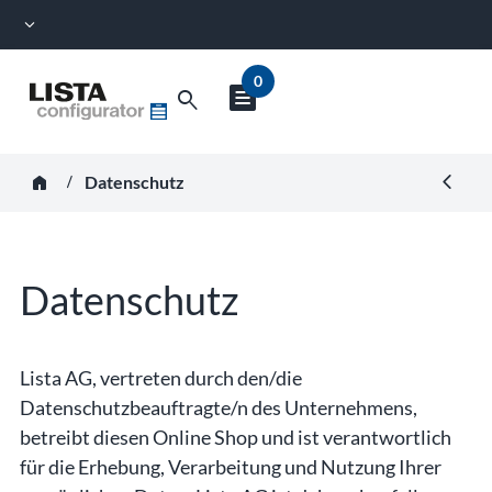
expand_more
0
text_snippet
Suche nach Artikelnummer 
search
Warenkorb-
Vorschau
Beginnen Sie mit der Eingabe, um Suchvorschläge zu erha
anzeigen
horizontal_rule
home
Datenschutz
Datenschutz
Lista AG, vertreten durch den/die
Datenschutzbeauftragte/n des Unternehmens,
betreibt diesen Online Shop und ist verantwortlich
für die Erhebung, Verarbeitung und Nutzung Ihrer