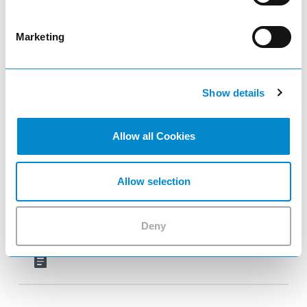
E-Vertikalauszugschränke
Marketing
visibility
Show details
Allow all Cookies
E-Bike-Ladestationen
Allow selection
visibility
Deny
article